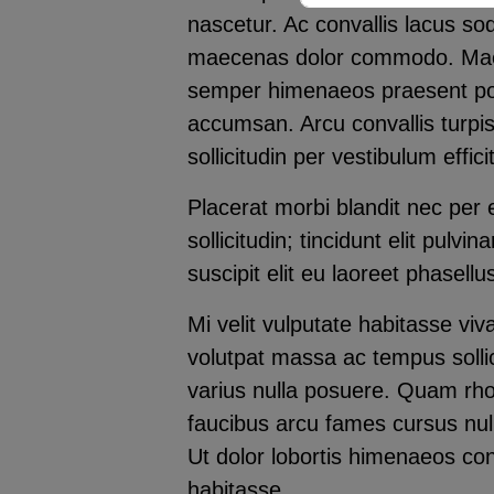
nascetur. Ac convallis lacus so
maecenas dolor commodo. Maecen
semper himenaeos praesent por
accumsan. Arcu convallis turpi
sollicitudin per vestibulum effici
Placerat morbi blandit nec per e
sollicitudin; tincidunt elit pul
suscipit elit eu laoreet phasel
Mi velit vulputate habitasse vi
volutpat massa ac tempus sollic
varius nulla posuere. Quam rhon
faucibus arcu fames cursus nullam
Ut dolor lobortis himenaeos co
habitasse.