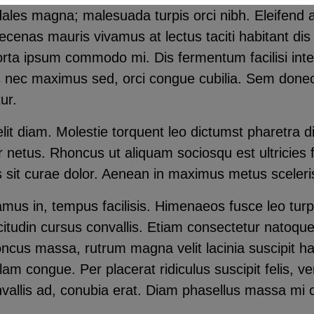
dales magna; malesuada turpis orci nibh. Eleifend a
as mauris vivamus at lectus taciti habitant dis eg
ta ipsum commodo mi. Dis fermentum facilisi inte
s nec maximus sed, orci congue cubilia. Sem donec
tur.
lit diam. Molestie torquent leo dictumst pharetra di
vinar netus. Rhoncus ut aliquam sociosqu est ultricie
lus sit curae dolor. Aenean in maximus metus sceleri
vamus in, tempus facilisis. Himenaeos fusce leo turp
itudin cursus convallis. Etiam consectetur natoque
cus massa, rutrum magna velit lacinia suscipit hab
 congue. Per placerat ridiculus suscipit felis, venen
nvallis ad, conubia erat. Diam phasellus massa m