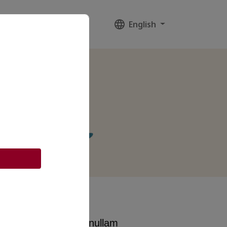
English
ntes fames placerat nullam