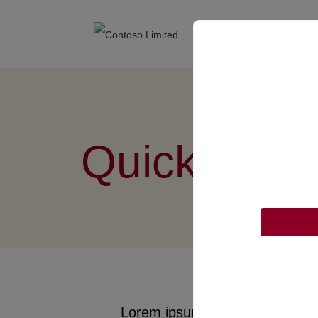
Quick Regis
Lorem ipsum odor amet, consect