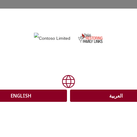
tration
ENGLISH
العربية
etuer adipiscing elit. Pulvinar donec natoque mo