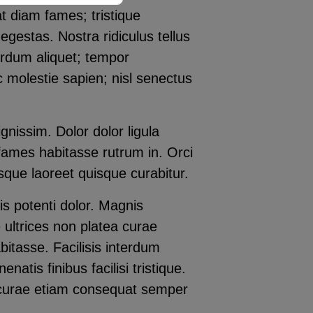
t diam fames; tristique
estas. Nostra ridiculus tellus
rdum aliquet; tempor
 molestie sapien; nisl senectus
gnissim. Dolor dolor ligula
s fames habitasse rutrum in. Orci
sque laoreet quisque curabitur.
is potenti dolor. Magnis
 ultrices non platea curae
itasse. Facilisis interdum
atis finibus facilisi tristique.
i curae etiam consequat semper